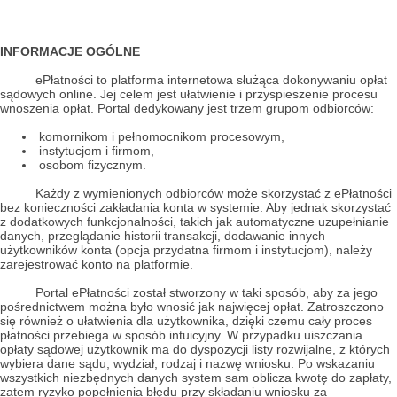
INFORMACJE OGÓLNE
ePłatności to platforma internetowa służąca dokonywaniu opłat
sądowych online. Jej celem jest ułatwienie i przyspieszenie procesu
wnoszenia opłat. Portal dedykowany jest trzem grupom odbiorców:
komornikom i pełnomocnikom procesowym,
instytucjom i firmom,
osobom fizycznym.
Każdy z wymienionych odbiorców może skorzystać z ePłatności
bez konieczności zakładania konta w systemie. Aby jednak skorzystać
z dodatkowych funkcjonalności, takich jak automatyczne uzupełnianie
danych, przeglądanie historii transakcji, dodawanie innych
użytkowników konta (opcja przydatna firmom i instytucjom), należy
zarejestrować konto na platformie.
Portal ePłatności został stworzony w taki sposób, aby za jego
pośrednictwem można było wnosić jak najwięcej opłat. Zatroszczono
się również o ułatwienia dla użytkownika, dzięki czemu cały proces
płatności przebiega w sposób intuicyjny. W przypadku uiszczania
opłaty sądowej użytkownik ma do dyspozycji listy rozwijalne, z których
wybiera dane sądu, wydział, rodzaj i nazwę wniosku. Po wskazaniu
wszystkich niezbędnych danych system sam oblicza kwotę do zapłaty,
zatem ryzyko popełnienia błędu przy składaniu wniosku za