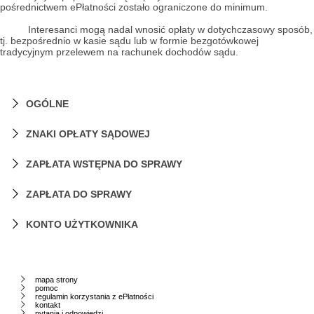
pośrednictwem ePłatności zostało ograniczone do minimum.
Interesanci mogą nadal wnosić opłaty w dotychczasowy sposób,
tj. bezpośrednio w kasie sądu lub w formie bezgotówkowej
tradycyjnym przelewem na rachunek dochodów sądu.
OGÓLNE
ZNAKI OPŁATY SĄDOWEJ
Jakiego rodzaju opłaty mogę zrealizować za
pośrednictwem systemu ePłatności?
ZAPŁATA WSTĘPNA DO SPRAWY
Czy muszę posiadać adres mailowy, aby skorzystać
zakup znaku opłaty sądowej,
z portalu ePłatności?
ZAPŁATA DO SPRAWY
uiszczenie zapłaty do sprawy,
uiszczenie zapłaty wstępnej do sprawy,
realizację płatności za e-usługi rozpoczętej w
KONTO UŻYTKOWNIKA
zintegrowanych systemach Ministerstwa
Sprawiedliwości: eKW (Elektroniczna Księga
Wieczysta), eKRS (Krajowy Rejestr Sądowy),
eKRK (Krajowy Rejestr Karny), EPU (Elektroniczne
Postępowanie Upominawcze).
mapa strony
pomoc
regulamin korzystania z ePłatności
kontakt
pytania i odpowiedzi